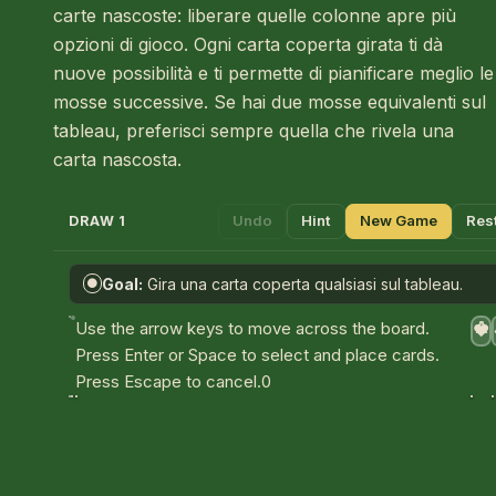
carte nascoste: liberare quelle colonne apre più
opzioni di gioco. Ogni carta coperta girata ti dà
nuove possibilità e ti permette di pianificare meglio le
mosse successive. Se hai due mosse equivalenti sul
tableau, preferisci sempre quella che rivela una
carta nascosta.
Undo
Hint
New Game
Res
DRAW 1
Goal:
Gira una carta coperta qualsiasi sul tableau.
●
A
Use the arrow keys to move across the board.
♥
Press Enter or Space to select and place cards.
Press Escape to cancel.
0