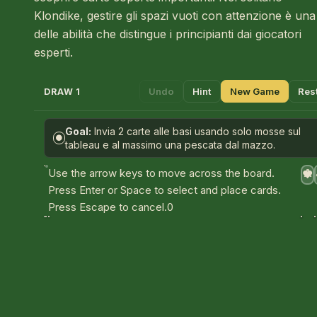
Klondike, gestire gli spazi vuoti con attenzione è una
delle abilità che distingue i principianti dai giocatori
esperti.
Undo
Hint
New Game
Res
DRAW 1
Goal:
Invia 2 carte alle basi usando solo mosse sul
●
tableau e al massimo una pescata dal mazzo.
A
Use the arrow keys to move across the board.
♥
Press Enter or Space to select and place cards.
Press Escape to cancel.
0