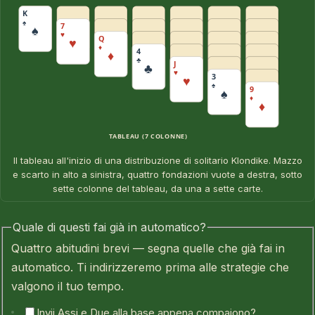
K
♠
7
♠
♥
Q
♥
♦
4
♦
♣
J
♣
♥
3
♥
♠
9
♠
♦
♦
TABLEAU (7 COLONNE)
Il tableau all'inizio di una distribuzione di solitario Klondike. Mazzo
e scarto in alto a sinistra, quattro fondazioni vuote a destra, sotto
sette colonne del tableau, da una a sette carte.
Quale di questi fai già in automatico?
Quattro abitudini brevi — segna quelle che già fai in
automatico. Ti indirizzeremo prima alle strategie che
valgono il tuo tempo.
Invii Assi e Due alla base appena compaiono?