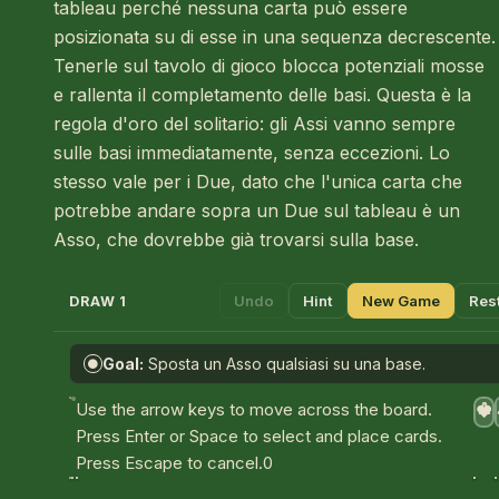
tableau perché nessuna carta può essere
posizionata su di esse in una sequenza decrescente.
Tenerle sul tavolo di gioco blocca potenziali mosse
e rallenta il completamento delle basi. Questa è la
regola d'oro del solitario: gli Assi vanno sempre
sulle basi immediatamente, senza eccezioni. Lo
stesso vale per i Due, dato che l'unica carta che
potrebbe andare sopra un Due sul tableau è un
Asso, che dovrebbe già trovarsi sulla base.
Undo
Hint
New Game
Res
DRAW 1
Goal:
Sposta un Asso qualsiasi su una base.
●
A
Use the arrow keys to move across the board.
♥
Press Enter or Space to select and place cards.
Press Escape to cancel.
0