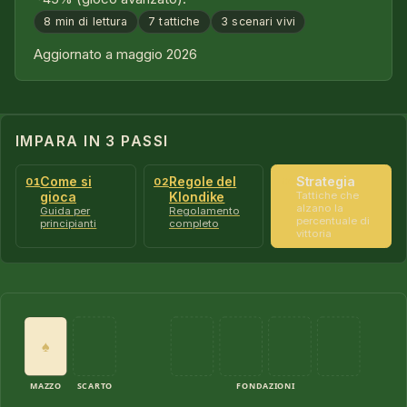
8 min di lettura
7 tattiche
3 scenari vivi
Aggiornato a maggio 2026
IMPARA IN 3 PASSI
Come si
Regole del
Strategia
01
02
03
gioca
Klondike
Tattiche che
alzano la
Guida per
Regolamento
percentuale di
principianti
completo
vittoria
♠
MAZZO
SCARTO
FONDAZIONI