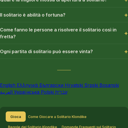
Il solitario è abilità o fortuna?
Come fanno le persone a risolvere il solitario così in
fretta?
Ogni partita di solitario può essere vinta?
English
Ελληνικά
Български
Hrvatski
Srpski
Bosanski
العربية
Українська
Polski
עברית
Gioca
Come Giocare a Solitario Klondike
Regole del Solitario Klondike
Domande Frequenti sul Solitario