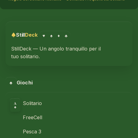
Still
Deck
♥
♠
♦
♣
StillDeck — Un angolo tranquillo per il
tuo solitario.
♠
Giochi
A
Solitario
♠
FreeCell
Pesca 3