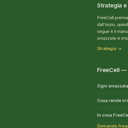
Strategia e
FreeCell premia 
dall'inizio, qui
segue è il manua
smazzate è irriso
Strategia →
FreeCell —
Ogni smazzata 
Cosa rende irr
In cosa FreeCe
Domande freq