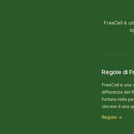
Solitario FreeCell
FreeCell è una
o
Regole di F
FreeCell è una v
differenza del K
fortuna nella pe
vincere è una qu
Regole →