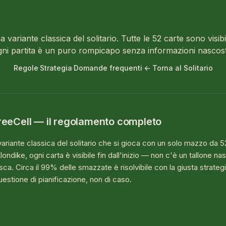
 variante classica del solitario. Tutte le 52 carte sono visibil
gni partita è un puro rompicapo senza informazioni nascost
Regole
·
Strategia
·
Domande frequenti
·
← Torna al Solitario
reeCell — il regolamento completo
ariante classica del solitario che si gioca con un solo mazzo da 5
londike, ogni carta è visibile fin dall'inizio — non c'è un tallone n
sca. Circa il 99% delle smazzate è risolvibile con la giusta strategi
estione di pianificazione, non di caso.