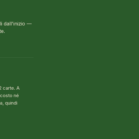
i dall'inizio —
e.
2 carte. A
ascosto né
a, quindi