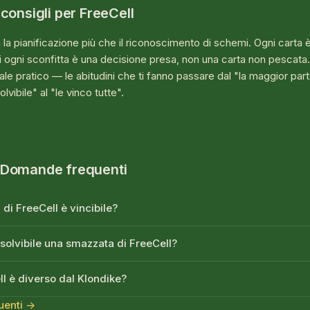
 consigli per FreeCell
la pianificazione più che il riconoscimento di schemi. Ogni carta è 
ndi ogni sconfitta è una decisione presa, non una carta non pescata
le pratico — le abitudini che ti fanno passare dal "la maggior part
lvibile" al "le vinco tutte".
 Domande frequenti
di FreeCell è vincibile?
isolvibile una smazzata di FreeCell?
ll è diverso dal Klondike?
uenti →