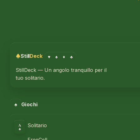
Still
Deck
♥
♠
♦
♣
StillDeck — Un angolo tranquillo per il
tuo solitario.
♠
Giochi
A
Solitario
♠
FreeCell