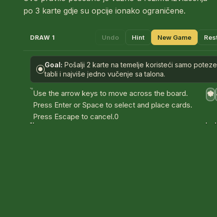
po 3 karte gdje su opcije ionako ograničene.
Undo
Hint
New Game
Res
DRAW 1
Goal:
Pošalji 2 karte na temelje koristeći samo potez
●
tabli i najviše jedno vučenje sa talona.
A
Use the arrow keys to move across the board.
♥
Press Enter or Space to select and place cards.
Press Escape to cancel.
0