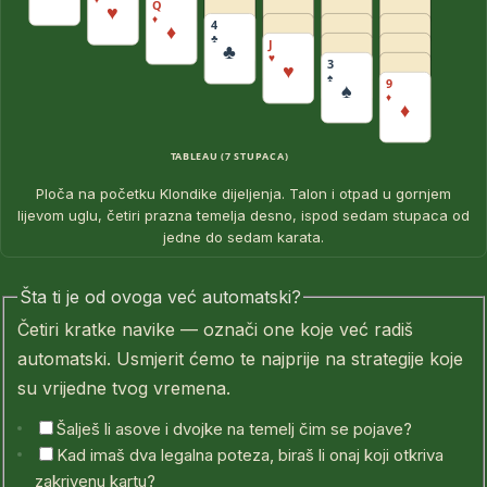
Q
♥
♦
4
♦
♣
J
♣
♥
3
♥
♠
9
♠
♦
♦
TABLEAU (7 STUPACA)
Ploča na početku Klondike dijeljenja. Talon i otpad u gornjem
lijevom uglu, četiri prazna temelja desno, ispod sedam stupaca od
jedne do sedam karata.
Šta ti je od ovoga već automatski?
Četiri kratke navike — označi one koje već radiš
automatski. Usmjerit ćemo te najprije na strategije koje
su vrijedne tvog vremena.
Šalješ li asove i dvojke na temelj čim se pojave?
Kad imaš dva legalna poteza, biraš li onaj koji otkriva
zakrivenu kartu?