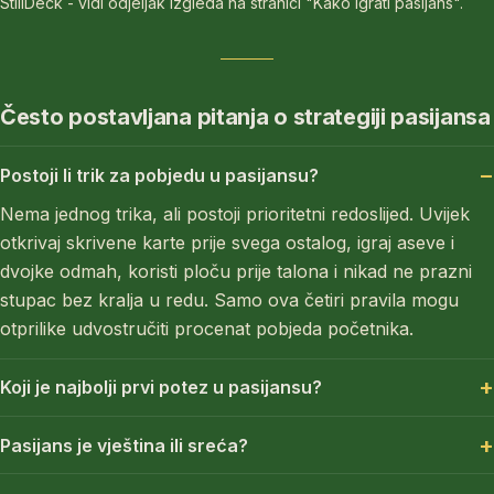
StillDeck - vidi odjeljak izgleda na stranici "Kako igrati pasijans".
Često postavljana pitanja o strategiji pasijansa
Postoji li trik za pobjedu u pasijansu?
Nema jednog trika, ali postoji prioritetni redoslijed. Uvijek
otkrivaj skrivene karte prije svega ostalog, igraj aseve i
dvojke odmah, koristi ploču prije talona i nikad ne prazni
stupac bez kralja u redu. Samo ova četiri pravila mogu
otprilike udvostručiti procenat pobjeda početnika.
Koji je najbolji prvi potez u pasijansu?
Pasijans je vještina ili sreća?