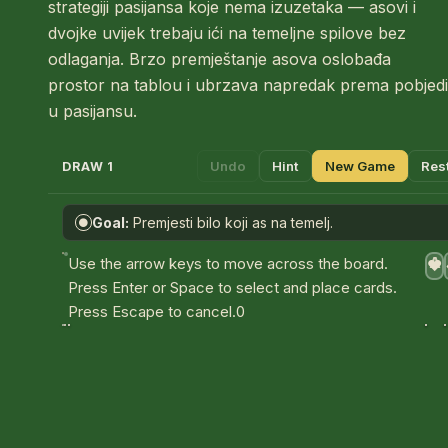
strategiji pasijansa koje nema izuzetaka — asovi i
dvojke uvijek trebaju ići na temeljne spilove bez
odlaganja. Brzo premještanje asova oslobađa
prostor na tablou i ubrzava napredak prema pobjedi
u pasijansu.
Undo
Hint
New Game
Res
DRAW 1
Goal:
Premjesti bilo koji as na temelj.
●
A
Use the arrow keys to move across the board.
♥
Press Enter or Space to select and place cards.
Press Escape to cancel.
0