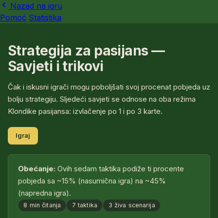
Nazad na igru
Pomoć
Statistika
Strategija za pasijans —
Savjeti i trikovi
Čak i iskusni igrači mogu poboljšati svoj procenat pobjeda uz
bolju strategiju. Sljedeći savjeti se odnose na oba režima
Klondike pasijansa: izvlačenje po 1 i po 3 karte.
Igraj
Obećanje:
Ovih sedam taktika podiže ti procente
pobjeda sa ~15% (nasumična igra) na ~45%
(napredna igra).
8 min čitanja
7 taktika
3 živa scenarija