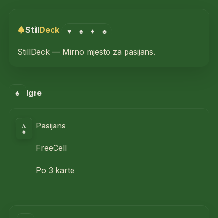
Still
Deck
♥
♠
♦
♣
StillDeck — Mirno mjesto za pasijans.
♠
Igre
A
Pasijans
♠
FreeCell
Po 3 karte