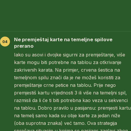
Ne premještaj karte na temeljne spilove
prerano
Iako su asovi i dvojke sigurni za premještanje, više
karte mogu biti potrebne na tablou za otkrivanje
zakrivenih karata. Na primjer, crvena šestica na
temeljnom spilu znači da je ne možeš koristiti za
premještanje crne petice na tablou. Prije nego
premjestiš kartu vrijednosti 3 ili više na temeljni spil,
razmisli da li će ti biti potrebna kao veza u sekvenci
na tablou. Dobro pravilo u pasijansu: premjesti kartu
na temelj samo kada su obje karte za jedan niže
(oba suprotna znaka) već tamo. Ova strategija
sprečava situacije u kojima se pasijans zaglavi zbog