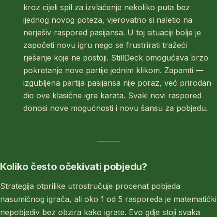
kroz cijeli spil za izvlačenje nekoliko puta bez
ijednog novog poteza, vjerovatno si naletio na
nerješiv raspored pasijansa. U toj situaciji bolje je
započeti novu igru nego se frustrirati tražeći
rješenje koje ne postoji. StillDeck omogućava brzo
pokretanje nove partije jednim klikom. Zapamti —
izgubljena partija pasijansa nije poraz, već prirodan
dio ove klasične igre karata. Svaki novi raspored
donosi nove mogućnosti i novu šansu za pobjedu.
Koliko često očekivati pobjedu?
Strategija otprilike utrostručuje procenat pobjeda
nasumičnog igrača, ali oko 1 od 5 rasporeda je matematički
nepobjediv bez obzira kako igrate. Evo gdje stoji svaka