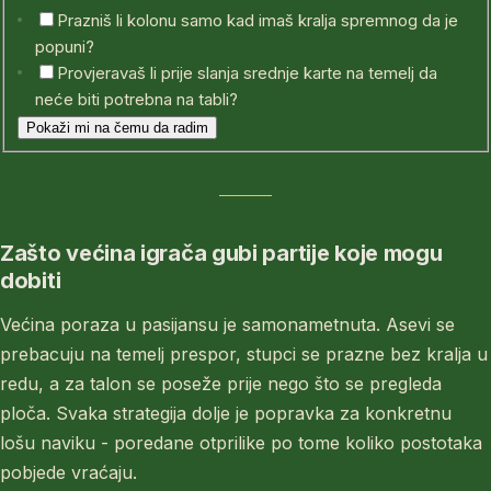
Prazniš li kolonu samo kad imaš kralja spremnog da je
popuni?
Provjeravaš li prije slanja srednje karte na temelj da
neće biti potrebna na tabli?
Pokaži mi na čemu da radim
Zašto većina igrača gubi partije koje mogu
dobiti
Većina poraza u pasijansu je samonametnuta. Asevi se
prebacuju na temelj prespor, stupci se prazne bez kralja u
redu, a za talon se poseže prije nego što se pregleda
ploča. Svaka strategija dolje je popravka za konkretnu
lošu naviku - poredane otprilike po tome koliko postotaka
pobjede vraćaju.