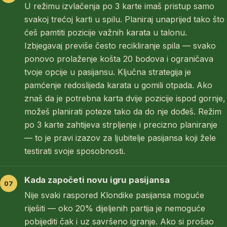
U režimu izvlačenja po 3 karte imaš pristup samo
svakoj trećoj karti u spilu. Planiraj unaprijed tako što
ćeš pamtiti pozicije važnih karata u talonu.
Izbjegavaj previše često recikliranje spila — svako
ponovo prolaženje košta 20 bodova i ograničava
tvoje opcije u pasijansu. Ključna strategija je
pamćenje redoslijeda karata u gomili otpada. Ako
znaš da je potrebna karta dvije pozicije ispod gornje,
možeš planirati poteze tako da do nje dođeš. Režim
po 3 karte zahtijeva strpljenje i precizno planiranje
— to je pravi izazov za ljubitelje pasijansa koji žele
testirati svoje sposobnosti.
Kada započeti novu igru pasijansa
Nije svaki raspored Klondike pasijansa moguće
riješiti — oko 20% dijeljenih partija je nemoguće
pobijediti čak i uz savršeno igranje. Ako si prošao