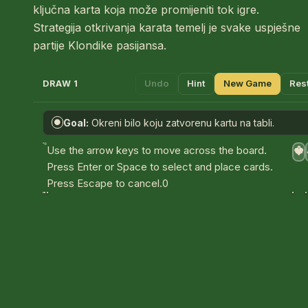
ključna karta koja može promijeniti tok igre.
Strategija otkrivanja karata temelj je svake uspješne
partije Klondike pasijansa.
Undo
Hint
New Game
Res
DRAW 1
Goal:
Okreni bilo koju zatvorenu kartu na tabli.
●
A
Use the arrow keys to move across the board.
♥
Press Enter or Space to select and place cards.
Press Escape to cancel.
0