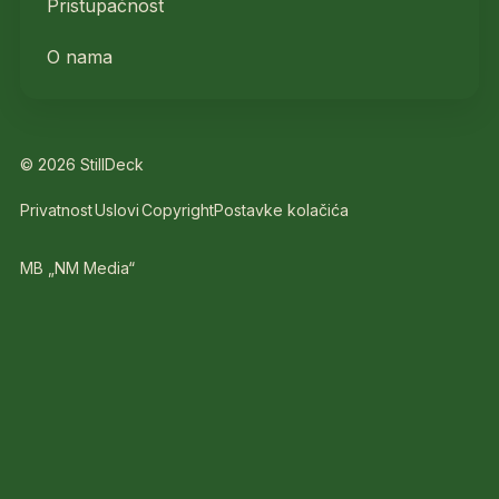
Pristupačnost
O nama
© 2026 StillDeck
Privatnost
Uslovi
Copyright
Postavke kolačića
MB „NM Media“