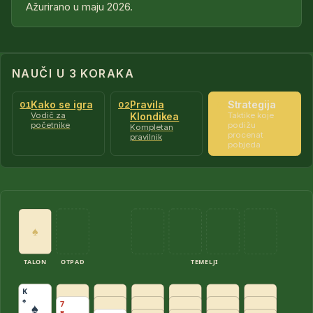
Ažurirano u maju 2026.
NAUČI U 3 KORAKA
Kako se igra
Pravila
Strategija
01
02
03
Vodič za
Klondikea
Taktike koje
početnike
podižu
Kompletan
procenat
pravilnik
pobjeda
♠
TALON
OTPAD
TEMELJI
K
♠
7
♠
♥