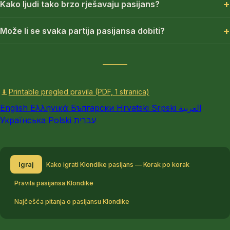
Kako ljudi tako brzo rješavaju pasijans?
Može li se svaka partija pasijansa dobiti?
Printable pregled pravila (PDF, 1 stranica)
⬇
English
Ελληνικά
Български
Hrvatski
Srpski
العربية
Українська
Polski
עברית
Igraj
Kako igrati Klondike pasijans — Korak po korak
Pravila pasijansa Klondike
Najčešća pitanja o pasijansu Klondike