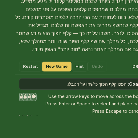
היתרון הגדול ביותר שלכם בסוליטר קלונדייק מגיע ממידע.
בחרו מהלכים שמהפכים קלפים הפוכים על פני מהלכים
שלא. כוונו לעמודות עם הכי הרבה קלפים מוסתרים קודם. כל
קלף שנחשף מרחיב את האפשרויות שלכם ומגדיל את
הסיכוי לנצח. חשבו על זה כך — קלף הפוך הוא מידע שחסר
לכם, וכל מהלך שחושף קלף הפוך שווה יותר ממהלך שלא,
גם אם המהלך האחר נראה "טוב יותר" באופן מיידי.
Restart
New Game
Hint
Undo
DR
Goal
הפכו קלף הפוך כלשהו על הטבלו.
A
A
A
A
Use the arrow keys to move across the bo
♠
♣
♦
♥
Press Enter or Space to select and place c
Press Escape to canc