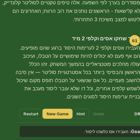
מסודרים בערך לפי השפעה. אלה טיפים טקטיים לסוליטר קלונדייק,
לא קלישאות - הראשונים נותנים את רוב הרווח; האחרונים הם
ליטוש למצב משיכת 3 התחרותי.
תמיד שחקו אסים וקלפי 2 מיד
העבירו אסים וקלפי 2 לערימות היסוד ברגע שהם מופיעים.
הם אף פעם לא יכולים להיות שימושיים על הטבלו, ועיכוב
עולה מהלכים פוטנציאליים בהמשך המשחק. זהו הכלל
הראשון והבסיסי ביותר בכל אסטרטגיית סוליטר — אין סיבה
לחשוב פעמיים. כל אס שנשאר על הטבלו תופס מקום שיכול
לשמש קלפים אחרים, וכל דו שלא עובר ליסוד מעכב את
בניית ערימות היסוד לסוגים השונים.
Restart
New Game
Hint
Undo
DR
Goal
העבירו אס כלשהו ליסוד.