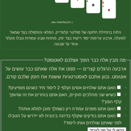
♠
9
♠
♦
♦
טבלו (7 עמודות)
הלוח בתחילת חלוקה של סוליטר קלונדייק. המלאי והפסולת בצד שמאל
למעלה, ארבע ערימות יסוד ריקות בצד ימין, מתחת שבע עמודות טבלו מקלף
אחד עד שבעה.
מה מבין אלה כבר הופך אצלכם לאוטומט?
ארבעה הרגלים קצרים — סמנו את אלה שאתם כבר עושים על
אוטומט. נכוון אתכם לאסטרטגיות ששוות את הזמן שלכם קודם.
האם אתם שולחים אסים וקלפי 2 ליסוד מיד כשהם מופיעים?
כשיש שני מהלכים חוקיים, האם אתם בוחרים את זה שהופך
קלף הפוך?
האם אתם מפנים עמודה רק כשמלך מוכן למלא אותה?
האם אתם בודקים שקלף בדרגה בינונית לא יידרש על הטבלו
לפני שאתם שולחים אותו ליסוד?
הראו לי על מה לעבוד