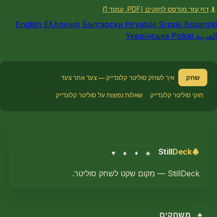
דף עזר מודפס לחוקים (PDF, עמוד 1)
⬇
English
Ελληνικά
Български
Hrvatski
Srpski
Bosanski
العربية
Polski
Українська
שחק
איך לשחק סוליטר קלונדייק — צעד אחר צעד
חוקי סוליטר קלונדייק
שאלות נפוצות על סוליטר קלונדייק
Still
Deck
♥
♠
♦
♣
StillDeck — מקום שקט לשחק סוליטר.
♠
משחקים