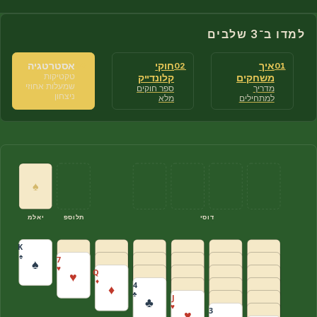
למדו ב־3 שלבים
איך
חוקי
אסטרטגיה
03
02
01
משחקים
קלונדייק
טקטיקות
שמעלות אחוזי
מדריך
ספר חוקים
ניצחון
למתחילים
מלא
♠
יסוד
פסולת
מלאי
K
♠
7
♠
♥
Q
♥
♦
4
♦
♣
J
♣
♥
3
♥