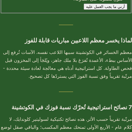
أرني ما يجب العمل عليه
لماذا يخسر معظم اللاعبين مباريات قابلة للفوز
معظم الخسائر في الكوتشينة سببها اللاعب نفسه. الآسات تُرفع إلى
الأساس ببطء، الأعمدة تُفرَغ بلا ملك جاهز، ويُلجَأ إلى المخزون قبل
فحص الطاولة. كل استراتيجية أدناه هي معالجة لعادة سيئة محددة -
مرتّبة تقريباً وفق نسبة الفوز التي يستردّها كل تصحيح.
7 نصائح استراتيجية تُحرّك نسبة فوزك في الكوتشينة
مرتّبة تقريباً حسب الأثر. هذه نصائح تكتيكية لسوليتير كلوندايك، لا
كلام عام - الأربع الأولى تمنحك معظم المكسب؛ والباقي صقل لوضع