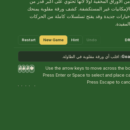
من الأوراق المخفية أولاً لأنها تحتوي على أكبر قدر من
الإمكانيات غير المستكشفة. كشف ورقة مقلوبة يمنحك
خيارات جديدة وقد يفتح تسلسلات كاملة من الحركات
المفيدة.
Restart
New Game
Hint
Undo
DR
Goal
اقلب أي ورقة مقلوبة في الطاولة.
A
A
A
A
Use the arrow keys to move across the bo
♠
♣
♦
♥
Press Enter or Space to select and place c
Press Escape to canc