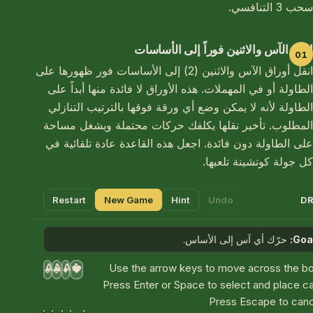
سحب 3 التنافسي.
انقل الآس والاثنين فوراً إلى الأساسات
انقل أوراق الآس والاثنين (2) إلى الأساسات فور ظهورها على
الطاولة أو في المهملات. هذه الأوراق لا فائدة منها أبداً على
الطاولة لأنه لا يمكن وضع أي ورقة فوقها بالترتيب التنازلي
المطلوب. تأخير نقلها يكلفك حركات محتملة ويشغل مساحة
على الطاولة دون فائدة. اجعل هذه القاعدة عادة تلقائية في
كل جولة كوتشينة تلعبها.
Restart
New Game
Hint
Undo
DR
Goal
حرّك أي آس إلى الأساس.
A
A
A
A
Use the arrow keys to move across the bo
♠
♣
♦
♥
Press Enter or Space to select and place c
Press Escape to canc