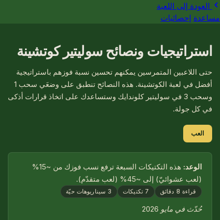
العودة إلى اللعبة
مساعدة
إحصائيات
استراتيجيات ونصائح سوليتير كوتشينة
حتى اللاعبين المتمرسين يمكنهم تحسين نسبة فوزهم باستراتيجية
أفضل في لعبة الكوتشينة. هذه النصائح تنطبق على وضعَي سحب 1
وسحب 3 في سوليتير كلوندايك وستساعدك على اتخاذ قرارات أذكى
في كل جولة.
العب
الوعد:
هذه التكتيكات السبعة ترفع نسب فوزك من ~15%
(لعب عشوائيّ) إلى ~45% (لعب متقدّم).
قراءة 8 دقائق
7 تكتيكات
3 سيناريوهات حيّة
حُدّث في مايو 2026