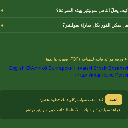
كيف يحلّ الناس سوليتير بهذه السرعة؟
هل يمكن الفوز بكل مباراة سوليتير؟
ورقة قواعد قابلة للطباعة (PDF، صفحة واحدة)
⬇
English
Ελληνικά
Български
Hrvatski
Srpski
Bosanski
Polski
Українська
עברית
العب
كيف تلعب سوليتير كلوندايك خطوة بخطوة
قواعد سوليتير كلوندايك
الأسئلة الشائعة حول سوليتير كوتشينة