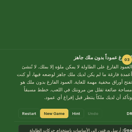
لا تُفرغ عموداً بدون ملك جاهز
العمود الفارغ على الطاولة لا يمكن ملؤه إلا بملك. لا تُنشئ
أعمدة فارغة ما لم يكن لديك ملك جاهز لوضعه فيها، أو كنت
تفتح أوراق مخفية مهمة للغاية. العمود الفارغ بدون ملك هو
مساحة ضائعة تقلل من مرونتك في اللعب. خطط مسبقاً
وتأكد أن لديك ملكاً ينتظر قبل إفراغ أي عمود.
Restart
New Game
Hint
Undo
DR
Goal
أرسل ورقتين إلى الأساسات باستخدام حركات الطاولة