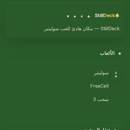
Still
Deck
♥
♠
♦
♣
StillDeck — مكان هادئ للعب سوليتير.
♠
الألعاب
A
سوليتير
♠
FreeCell
سحب 3
♦
تنقل المحتوى