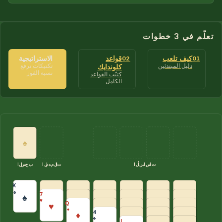
تعلّم في 3 خطوات
كيف تلعب
قواعد
الاستراتيجية
03
02
01
دليل المبتدئين
كلوندايك
تكتيكات ترفع
نسبة الفوز
كتيّب القواعد
الكامل
♠
الأساسات
المهملات
السحب
K
♠
7
♠
♥
Q
♥
♦
4
♦
♣
J