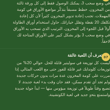
في وضع سحب 3، يمكنك الوصول فقط إلى كل ورقة ثالثة
من المخزون. خطط مسبقاً بتذكّر مواضع الأوراق في كومة
المهملات. تجنب إعادة تدوير المخزون كثيراً لأن كل إعادة
تكلفك 20 نقطة وتقلل خياراتك. حاول استخدام أوراق الطاولة
أولاً قبل اللجوء إلى المخزون. الترتيب الذي تسحب به الأوراق
في وضع سحب 3 يؤثر بشكل كبير على الأوراق المتاحة لك
لاحقاً.
متى تعرف أن اللعبة عالقة
ليست كل توزيعة في سوليتير قابلة للحل. حوالي 20% من
توزيعات كلوندايك غير قابلة للفوز حتى مع اللعب المثالي. إذا
مررت على كومة المخزون عدة مرات بدون حركات جديدة
ولم تجد أي تقدم ممكن، فقد حان وقت بدء لعبة جديدة. لا
تضيع وقتاً طويلاً في توزيعة ميؤوس منها — ابدأ جولة جديدة
واستمتع بتحدٍ جديد في لعبة الكوتشينة.