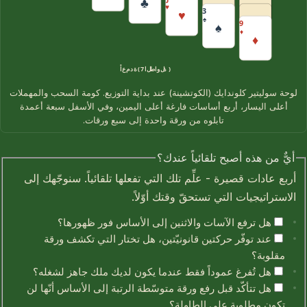
♣
♥
3
♥
♠
9
♠
♦
♦
الطاولة (7 أعمدة)
لوحة سوليتير كلوندايك (الكوتشينة) عند بداية التوزيع. كومة السحب والمهملات
أعلى اليسار، أربع أساسات فارغة أعلى اليمين، وفي الأسفل سبعة أعمدة
تابلوه من ورقة واحدة إلى سبع ورقات.
أيٌّ من هذه أصبح تلقائياً عندك؟
أربع عادات قصيرة - علِّم تلك التي تفعلها تلقائياً. سنوجّهك إلى
الاستراتيجيات التي تستحقّ وقتك أوّلاً.
هل ترفع الآسات والاثنين إلى الأساس فور ظهورها؟
عند توفّر حركتين قانونيّتين، هل تختار التي تكشف ورقة
مقلوبة؟
هل تُفرغ عموداً فقط عندما يكون لديك ملك جاهز لشغله؟
هل تتأكّد قبل رفع ورقة متوسّطة الرتبة إلى الأساس أنّها لن
تكون مطلوبة على الطاولة؟