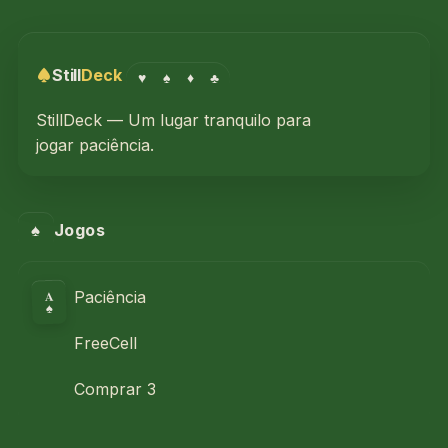
Still
Deck
♥
♠
♦
♣
StillDeck — Um lugar tranquilo para
jogar paciência.
♠
Jogos
A
Paciência
♠
FreeCell
Comprar 3