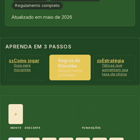
Regulamento completo
Atualizado em maio de 2026
APRENDA EM 3 PASSOS
Como jogar
Regras do
Estratégia
01
02
03
Guia para
Klondike
Táticas que
iniciantes
aumentam sua
Regulamento
taxa de vitória
completo
♠
MONTE
DESCARTE
FUNDAÇÕES