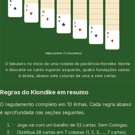
K
♠
7
♠
♥
Q
♥
♦
4
♦
♣
J
♣
♥
3
♥
♠
9
♠
♦
♦
TABULEIRO (7 COLUNAS)
O tabuleiro no início de uma rodada de paciência Klondike. Monte
e descarte no canto superior esquerdo, quatro fundações vazias
à direita, abaixo sete colunas de uma a sete cartas.
Regras do Klondike em resumo
O regulamento completo em 10 linhas. Cada regra abaixo
é aprofundada nas seções seguintes.
Joga-se com um baralho de 52 cartas. Sem Coringas.
Distribua 28 cartas em 7 colunas (1, 2, 3, …, 7 cartas).