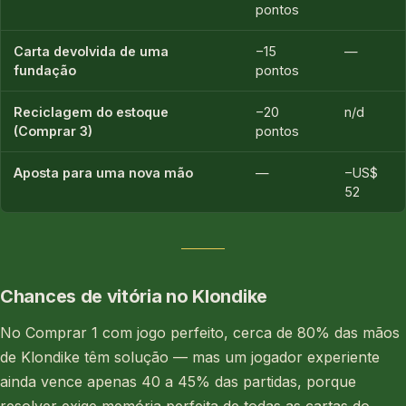
pontos
Carta devolvida de uma
−15
—
fundação
pontos
Reciclagem do estoque
−20
n/d
(Comprar 3)
pontos
Aposta para uma nova mão
—
−US$
52
Chances de vitória no Klondike
No Comprar 1 com jogo perfeito, cerca de 80% das mãos
de Klondike têm solução — mas um jogador experiente
ainda vence apenas 40 a 45% das partidas, porque
resolver exige memória perfeita de todas as cartas do