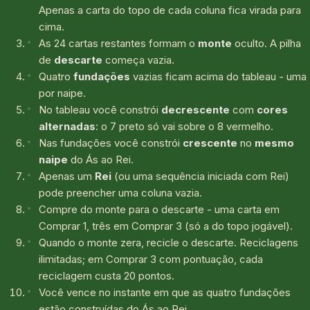
Apenas a carta do topo de cada coluna fica virada para
cima.
As 24 cartas restantes formam o
monte
oculto. A pilha
de
descarte
começa vazia.
Quatro
fundações
vazias ficam acima do tableau - uma
por naipe.
No tableau você constrói
decrescente
com
cores
alternadas
: o 7 preto só vai sobre o 8 vermelho.
Nas fundações você constrói
crescente
no
mesmo
naipe
do Ás ao Rei.
Apenas um
Rei
(ou uma sequência iniciada com Rei)
pode preencher uma coluna vazia.
Compre do monte para o descarte - uma carta em
Comprar 1, três em Comprar 3 (só a do topo jogável).
Quando o monte zera, recicle o descarte. Reciclagens
ilimitadas; em Comprar 3 com pontuação, cada
reciclagem custa 20 pontos.
Você vence no instante em que as quatro fundações
estão construídas do Ás ao Rei.