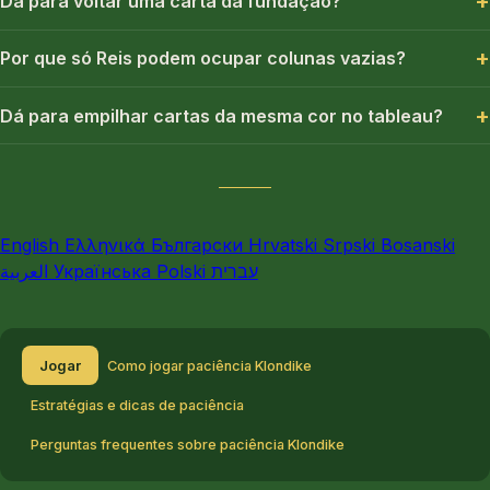
Dá para voltar uma carta da fundação?
Por que só Reis podem ocupar colunas vazias?
Dá para empilhar cartas da mesma cor no tableau?
English
Ελληνικά
Български
Hrvatski
Srpski
Bosanski
العربية
Українська
Polski
עברית
Jogar
Como jogar paciência Klondike
Estratégias e dicas de paciência
Perguntas frequentes sobre paciência Klondike