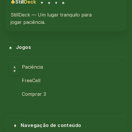
Still
Deck
♥
♠
♦
♣
StillDeck — Um lugar tranquilo para
jogar paciência.
♠
Jogos
A
Paciência
♠
FreeCell
Comprar 3
♦
Navegação de conteúdo