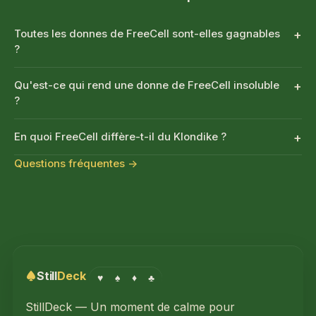
Toutes les donnes de FreeCell sont-elles gagnables
?
Qu'est-ce qui rend une donne de FreeCell insoluble
?
En quoi FreeCell diffère-t-il du Klondike ?
Questions fréquentes →
Still
Deck
♥
♠
♦
♣
StillDeck — Un moment de calme pour