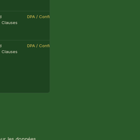
d
DPA / Confidentialité
l Clauses
d
DPA / Confidentialité
l Clauses
our les données