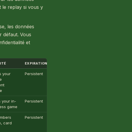
t le replay si vous y
se, les données
r défaut. Vous
identialité et
ITÉ
EXPIRATION
CATÉGORIE
s your
Persistent
Essentiel
e
ent
e
 your in-
Persistent
Essentiel
ress game
mbers
Persistent
Essentiel
, card