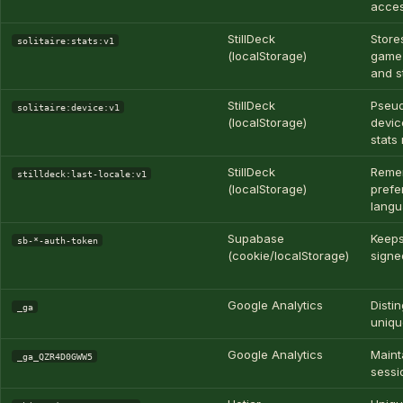
access
StillDeck
Store
solitaire:stats:v1
(localStorage)
game 
and s
StillDeck
Pseu
solitaire:device:v1
(localStorage)
devic
stats
StillDeck
Reme
stilldeck:last-locale:v1
(localStorage)
prefe
lang
Supabase
Keep
sb-*-auth-token
(cookie/localStorage)
signe
Google Analytics
Disti
_ga
uniqu
Google Analytics
Maint
_ga_QZR4D0GWW5
sessi