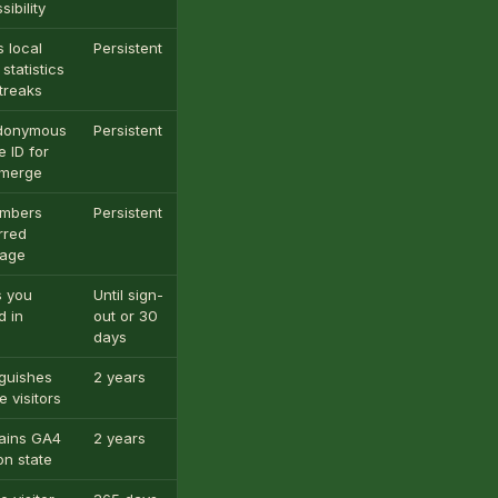
ibility
s local
Persistent
Essentiel
statistics
treaks
donymous
Persistent
Essentiel
e ID for
 merge
mbers
Persistent
Essentiel
rred
uage
s you
Until sign-
Essentiel
d in
out or 30
days
nguishes
2 years
Analyses
e visitors
ains GA4
2 years
Analyses
on state