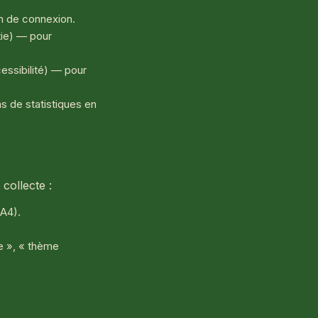
en de connexion.
tie) — pour
ssibilité) — pour
ns de statistiques en
collecte :
GA4).
ée », « thème