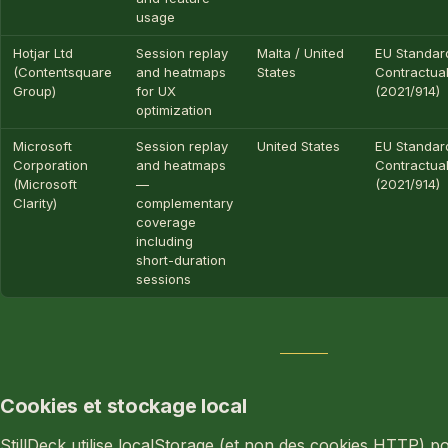
usage
Hotjar Ltd
Session replay
Malta / United
EU Standar
(Contentsquare
and heatmaps
States
Contractua
Group)
for UX
(2021/914)
optimization
Microsoft
Session replay
United States
EU Standar
Corporation
and heatmaps
Contractua
(Microsoft
—
(2021/914)
Clarity)
complementary
coverage
including
short-duration
sessions
Cookies et stockage local
StillDeck utilise localStorage (et non des cookies HTTP) p