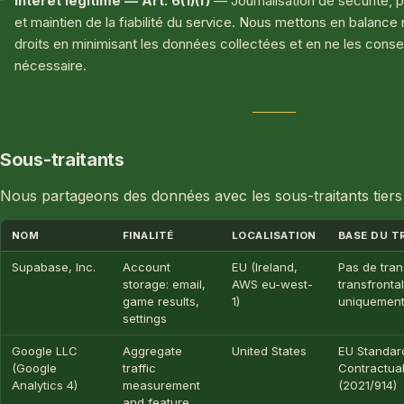
Intérêt légitime — Art. 6(1)(f)
— Journalisation de sécurité, p
et maintien de la fiabilité du service. Nous mettons en balance 
droits en minimisant les données collectées et en ne les cons
nécessaire.
Sous-traitants
Nous partageons des données avec les sous-traitants tiers 
NOM
FINALITÉ
LOCALISATION
BASE DU T
Supabase, Inc.
Account
EU (Ireland,
Pas de tran
storage: email,
AWS eu-west-
transfrontal
game results,
1)
uniquement
settings
Google LLC
Aggregate
United States
EU Standar
(Google
traffic
Contractua
Analytics 4)
measurement
(2021/914)
and feature