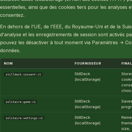
essentielles, ainsi que des cookies tiers pour les analyses e
consentez.
En dehors de l'UE, de l'EEE, du Royaume-Uni et de la Suis
d'analyse et les enregistrements de session sont activés pa
pouvez les désactiver à tout moment via Paramètres → Conf
données.
NOM
FOURNISSEUR
FINAL
StillDeck
Store
stilldeck:consent:v1
(localStorage)
cooki
cons
choic
StillDeck
Saves
solitaire:game:v1
(localStorage)
prog
StillDeck
Reme
solitaire:settings:v1
(localStorage)
theme
size,