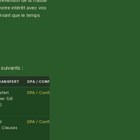
révention de la fraude
notre intérêt avec vos
ervant que le temps
suivants :
RANSFERT
DPA / CONFIDENTIALITÉ
sfert
DPA / Confidentialité
ier (UE
)
d
DPA / Confidentialité
l Clauses