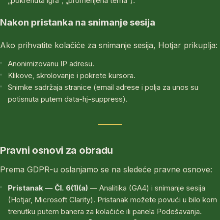
„pokrenuta igra“, „promenjena tema“).
Nakon pristanka na snimanje sesija
Ako prihvatite kolačiće za snimanje sesija, Hotjar prikuplja:
Anonimizovanu IP adresu.
Klikove, skrolovanje i pokrete kursora.
Snimke sadržaja stranice (email adrese i polja za unos su
potisnuta putem data-hj-suppress).
Pravni osnovi za obradu
Prema GDPR-u oslanjamo se na sledeće pravne osnove:
Pristanak — Čl. 6(1)(a)
— Analitika (GA4) i snimanje sesija
(Hotjar, Microsoft Clarity). Pristanak možete povući u bilo kom
trenutku putem banera za kolačiće ili panela Podešavanja.