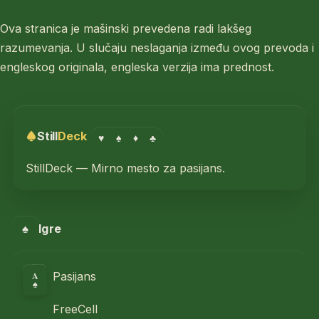
Ova stranica je mašinski prevedena radi lakšeg
razumevanja. U slučaju neslaganja između ovog prevoda i
engleskog originala, engleska verzija ima prednost.
Still
Deck
♥
♠
♦
♣
StillDeck — Mirno mesto za pasijans.
♠
Igre
A
Pasijans
♠
FreeCell