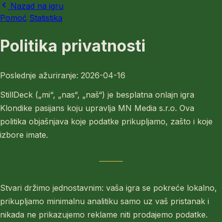
Nazad na igru
Pomoć
Statistika
Politika privatnosti
Poslednje ažuriranje: 2026-04-16
StillDeck („mi“, „nas“, „naš“) je besplatna onlajn igra
Klondike pasijans koju upravlja MN Media s.r.o. Ova
politika objašnjava koje podatke prikupljamo, zašto i koje
izbore imate.
Stvari držimo jednostavnim: vaša igra se pokreće lokalno,
prikupljamo minimalnu analitiku samo uz vaš pristanak i
nikada ne prikazujemo reklame niti prodajemo podatke.