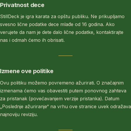
Privatnost dece
StillDeck je igra karata za opštu publiku. Ne prikupljamo
svesno lične podatke dece mlađe od 16 godina. Ako
verujete da nam je dete dalo lične podatke, kontaktirajte
nas i odmah ćemo ih obrisati.
Izmene ove politike
Ovu politiku možemo povremeno ažurirati. O značajnim
izmenama ćemo vas obavestiti putem ponovnog zahteva
za pristanak (povećavanjem verzije pristanka). Datum
„Poslednje ažuriranje“ na vrhu ove stranice uvek odražava
najnoviju reviziju.