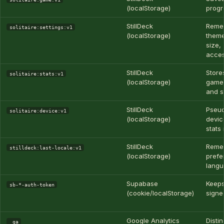
(localStorage)
prog
StillDeck
Reme
solitaire:settings:v1
(localStorage)
theme
size,
access
StillDeck
Store
solitaire:stats:v1
(localStorage)
game 
and s
StillDeck
Pseu
solitaire:device:v1
(localStorage)
devic
stats
StillDeck
Reme
stilldeck:last-locale:v1
(localStorage)
prefe
lang
Supabase
Keep
sb-*-auth-token
(cookie/localStorage)
signe
Google Analytics
Disti
_ga