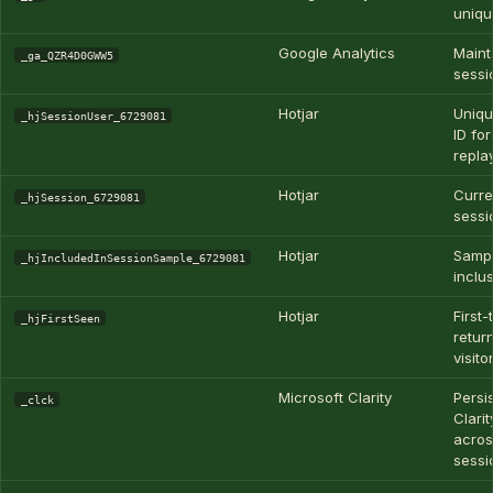
uniqu
Google Analytics
Maint
_ga_QZR4D0GWW5
sessi
Hotjar
Uniqu
_hjSessionUser_6729081
ID fo
repla
Hotjar
Curre
_hjSession_6729081
sessi
Hotjar
Samp
_hjIncludedInSessionSample_6729081
inclus
Hotjar
First-
_hjFirstSeen
retur
visito
Microsoft Clarity
Persi
_clck
Clarit
acros
sessi