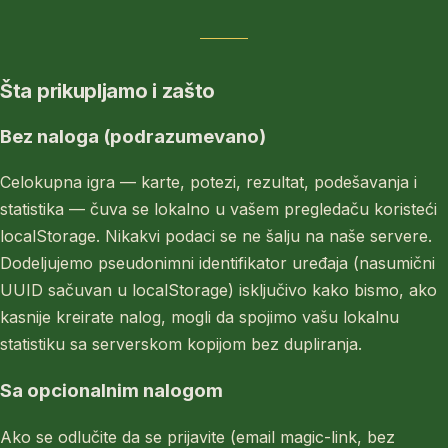
Šta prikupljamo i zašto
Bez naloga (podrazumevano)
Celokupna igra — karte, potezi, rezultat, podešavanja i
statistika — čuva se lokalno u vašem pregledaču koristeći
localStorage. Nikakvi podaci se ne šalju na naše servere.
Dodeljujemo pseudonimni identifikator uređaja (nasumični
UUID sačuvan u localStorage) isključivo kako bismo, ako
kasnije kreirate nalog, mogli da spojimo vašu lokalnu
statistiku sa serverskom kopijom bez dupliranja.
Sa opcionalnim nalogom
Ako se odlučite da se prijavite (email magic-link, bez