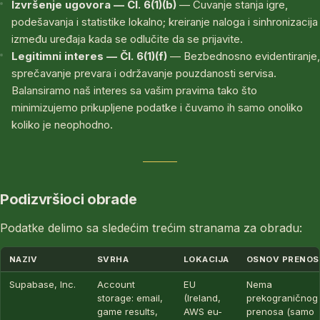
Izvršenje ugovora — Čl. 6(1)(b)
— Čuvanje stanja igre,
podešavanja i statistike lokalno; kreiranje naloga i sinhronizacija
između uređaja kada se odlučite da se prijavite.
Legitimni interes — Čl. 6(1)(f)
— Bezbednosno evidentiranje,
sprečavanje prevara i održavanje pouzdanosti servisa.
Balansiramo naš interes sa vašim pravima tako što
minimizujemo prikupljene podatke i čuvamo ih samo onoliko
koliko je neophodno.
Podizvršioci obrade
Podatke delimo sa sledećim trećim stranama za obradu:
NAZIV
SVRHA
LOKACIJA
OSNOV PRENOS
Supabase, Inc.
Account
EU
Nema
storage: email,
(Ireland,
prekograničnog
game results,
AWS eu-
prenosa (samo