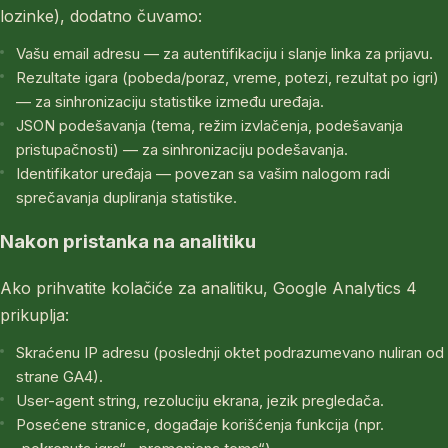
lozinke), dodatno čuvamo:
Vašu email adresu — za autentifikaciju i slanje linka za prijavu.
Rezultate igara (pobeda/poraz, vreme, potezi, rezultat po igri)
— za sinhronizaciju statistike između uređaja.
JSON podešavanja (tema, režim izvlačenja, podešavanja
pristupačnosti) — za sinhronizaciju podešavanja.
Identifikator uređaja — povezan sa vašim nalogom radi
sprečavanja dupliranja statistike.
Nakon pristanka na analitiku
Ako prihvatite kolačiće za analitiku, Google Analytics 4
prikuplja:
Skraćenu IP adresu (poslednji oktet podrazumevano nuliran od
strane GA4).
User-agent string, rezoluciju ekrana, jezik pregledača.
Posećene stranice, događaje korišćenja funkcija (npr.