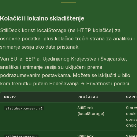
Kolačići i lokalno skladištenje
StillDeck koristi localStorage (ne HTTP kolačiće) za
osnovne podatke, plus kolačiće trećih strana za analitiku i
snimanje sesija ako date pristanak.
Van EU-a, EEP-a, Ujedinjenog Kraljevstva i Švajcarske,
analitika i snimanje sesija su uključeni prema
podrazumevanim postavkama. Možete se isključiti u bilo
kom trenutku putem Podešavanja → Privatnost i podaci.
NAZIV
PRUŽALAC
SVRH
StillDeck
Store
stilldeck:consent:v1
(localStorage)
cooki
cons
choic
StillDeck
Saves
solitaire:game:v1