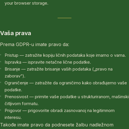
your browser storage.
Vaša prava
Prema GDPR-u imate pravo da:
Pristup — zatražite kopiju ličnih podataka koje imamo o vama.
Ispravka — ispravite netačne lične podatke.
Brisanje — zatražite brisanje vaših podataka („pravo na
zaborav“).
Ograničenje — zatražite da ograničimo kako obrađujemo vaše
podatke.
Prenosivost — primite vaše podatke u strukturiranom, mašinski
čitljivom formatu.
Prigovor — prigovorite obradi zasnovanoj na legitimnom
interesu.
Takođe imate pravo da podnesete žalbu nadležnom