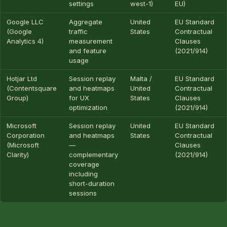
settings
west-1)
EU)
Google LLC
Aggregate
United
EU Standard
(Google
traffic
States
Contractual
Analytics 4)
measurement
Clauses
and feature
(2021/914)
usage
Hotjar Ltd
Session replay
Malta /
EU Standard
(Contentsquare
and heatmaps
United
Contractual
Group)
for UX
States
Clauses
optimization
(2021/914)
Microsoft
Session replay
United
EU Standard
Corporation
and heatmaps
States
Contractual
(Microsoft
—
Clauses
Clarity)
complementary
(2021/914)
coverage
including
short-duration
sessions