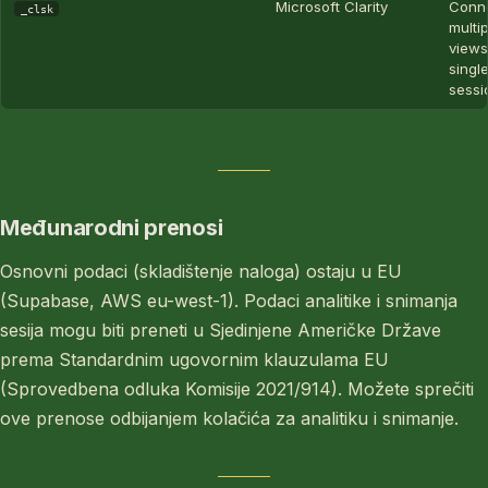
Microsoft Clarity
Conn
_clsk
multi
views
single
sessi
Međunarodni prenosi
Osnovni podaci (skladištenje naloga) ostaju u EU
(Supabase, AWS eu-west-1). Podaci analitike i snimanja
sesija mogu biti preneti u Sjedinjene Američke Države
prema Standardnim ugovornim klauzulama EU
(Sprovedbena odluka Komisije 2021/914). Možete sprečiti
ove prenose odbijanjem kolačića za analitiku i snimanje.