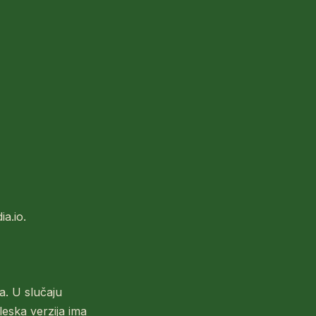
a.io.
a. U slučaju
eska verzija ima