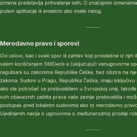
izmena predstavlja prihvatanje istih. O značajnim izmenama
putem aplikacije ili emailom ako imate nalog.
Merodavno pravo i sporovi
Ovi uslovi, kao i svaki spor ili zahtev koji proistekne iz njih il
vašim korišćenjem StillDeck-a (uključujući vanugovorne spo
regulisani su zakonima Republike Češke, bez obzira na nj
zakona. Sudovi u Pragu, Republika Češka, imaju isključivu n
ako ste potrošač sa prebivalištem u Evropskoj uniji, takođe
svih obaveznih zaštita prava vaše zemlje prebivališta i mo
postupak pred lokalnim sudovima ako to merodavno pravo
Ujedinjenih nacija o ugovorima o međunarodnoj prodaji rob