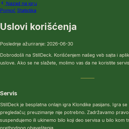
Nazad na igru
Pomoć
Statistika
Uslovi korišćenja
Poslednje ažuriranje: 2026-06-30
Dobrodošli na StillDeck. Korišćenjem našeg veb sajta i aplik
uslove. Ako se ne slažete, molimo vas da ne koristite servis
Servis
StillDeck je besplatna onlajn igra Klondike pasijans. Igra 
pregledaču; preuzimanje nije potrebno. Zadržavamo pravo
suspendujemo ili ukinemo bilo koji deo servisa u bilo kom 
prethodnog obaveštenja.