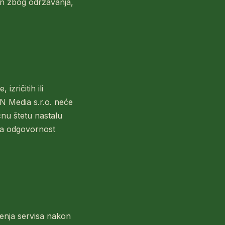
an zbog održavanja,
izričitih ili
 Media s.r.o. neće
čnu štetu nastalu
na odgovornost
enja servisa nakon