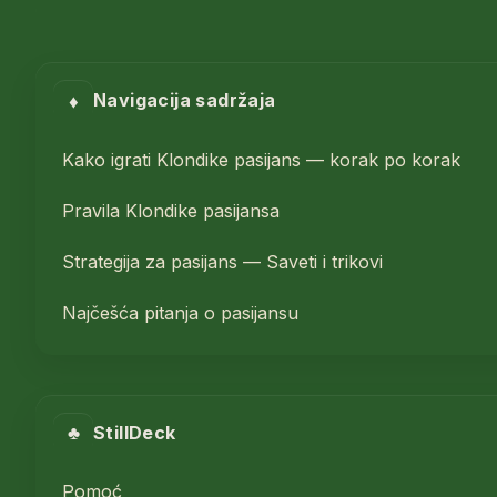
♦
Navigacija sadržaja
Kako igrati Klondike pasijans — korak po korak
Pravila Klondike pasijansa
Strategija za pasijans — Saveti i trikovi
Najčešća pitanja o pasijansu
♣
StillDeck
Pomoć