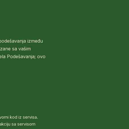
i podešavanja između
ezane sa vašim
nela Podešavanja; ovo
vorni kod iz servisa.
rakciju sa servisom