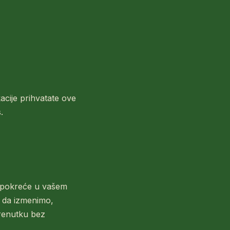
acije prihvatate ove
.
se pokreće u vašem
 da izmenimo,
trenutku bez