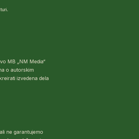
uri.
ništvo MB „NM Media“
nima o autorskim
kreirati izvedena dela
ali ne garantujemo