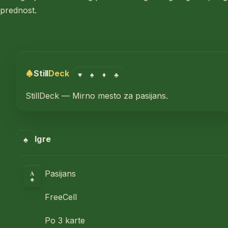
prednost.
Still
Deck
♥
♠
♦
♣
StillDeck — Mirno mesto za pasijans.
♠
Igre
A
Pasijans
♠
FreeCell
Po 3 karte