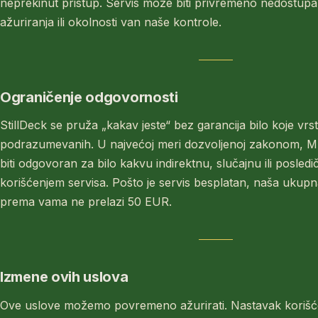
neprekinut pristup. Servis može biti privremeno nedostup
ažuriranja ili okolnosti van naše kontrole.
Ograničenje odgovornosti
StillDeck se pruža „kakav jeste“ bez garancija bilo koje vrste, 
podrazumevanih. U najvećoj meri dozvoljenoj zakonom, MN
biti odgovoran za bilo kakvu indirektnu, slučajnu ili posledi
korišćenjem servisa. Pošto je servis besplatan, naša ukup
prema vama ne prelazi 50 EUR.
Izmene ovih uslova
Ove uslove možemo povremeno ažurirati. Nastavak korišć