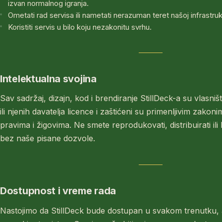
izvan normalnog igranja.
Ometati rad servisa ili nametati nerazuman teret našoj infrastrukt
Koristiti servis u bilo koju nezakonitu svrhu.
Intelektualna svojina
Sav sadržaj, dizajn, kod i brendiranje StillDeck-a su vlas
ili njenih davatelja licence i zaštićeni su primenljivim zako
pravima i žigovima. Ne smete reprodukovati, distribuirati ili 
bez naše pisane dozvole.
Dostupnost i vreme rada
Nastojimo da StillDeck bude dostupan u svakom trenutku, 