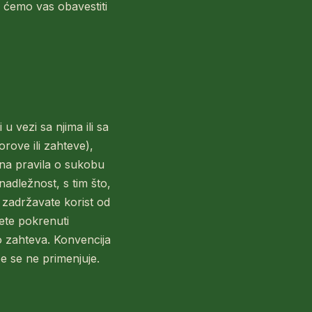
 ćemo vas obavestiti
i u vezi sa njima ili sa
rove ili zahteve),
ena pravila o sukobu
adležnost, s tim što,
 zadržavate korist od
žete pokrenuti
 zahteva. Konvencija
e se ne primenjuje.