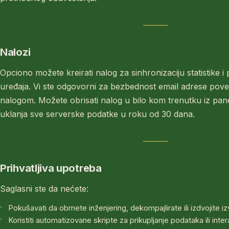
Nalozi
Opciono možete kreirati nalog za sinhronizaciju statistike 
uređaja. Vi ste odgovorni za bezbednost email adrese pov
nalogom. Možete obrisati nalog u bilo kom trenutku iz pa
uklanja sve serverske podatke u roku od 30 dana.
Prihvatljiva upotreba
Saglasni ste da nećete:
Pokušavati da obrnete inženjering, dekompajlirate ili izdvojite iz
Koristiti automatizovane skripte za prikupljanje podataka ili inte