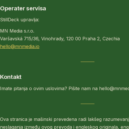
Operater servisa
StillDeck upravlja:
MN Media s.r.o.
Varšavská 715/36, Vinohrady, 120 00 Praha 2, Czechia
hello@mnmedia.io
Kontakt
Imate pitanja o ovim uslovima? Pišite nam na hello@mnmedi
Ova stranica je mašinski prevedena radi lakšeg razumevanj
neslaganja između ovog prevoda i engleskog originala, engl