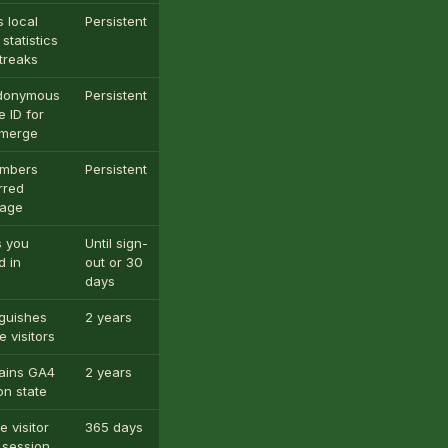
s local
Persistent
Основні
statistics
treaks
donymous
Persistent
Основні
e ID for
 merge
mbers
Persistent
Основні
rred
uage
s you
Until sign-
Основні
d in
out or 30
days
nguishes
2 years
Аналітика
e visitors
ains GA4
2 years
Аналітика
on state
e visitor
365 days
Запис
r session
сеансів