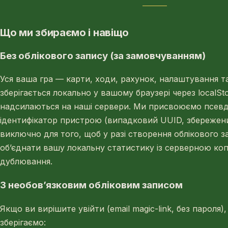
Що ми збираємо і навіщо
Без облікового запису (за замовчуванням)
Уся ваша гра — карти, ходи, рахунок, налаштування т
зберігається локально у вашому браузері через localSto
надсилаються на наші сервери. Ми присвоюємо псев
ідентифікатор пристрою (випадковий UUID, збережений
виключно для того, щоб у разі створення облікового 
об’єднати вашу локальну статистику із серверною коп
дублювання.
З необов’язковим обліковим записом
Якщо ви вирішите увійти (email magic-link, без пароля
зберігаємо: