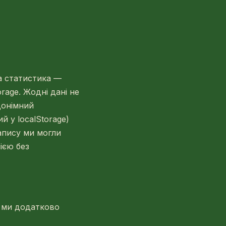
а статистика —
rage. Жодні дані не
донімний
 у localStorage)
запису ми могли
ією без
), ми додатково