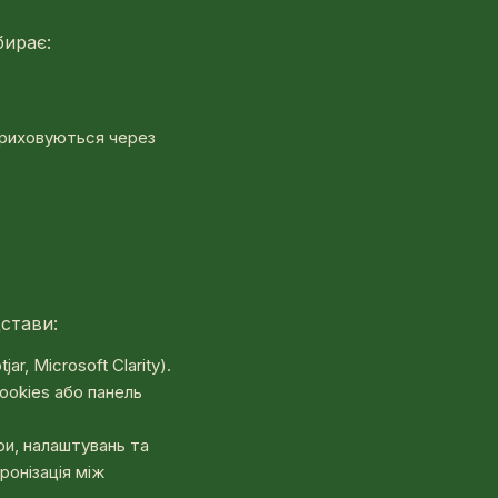
бирає:
 приховуються через
дстави:
r, Microsoft Clarity).
ookies або панель
и, налаштувань та
ронізація між