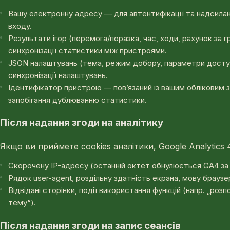
Вашу електронну адресу — для автентифікації та надсила
входу.
Результати ігор (перемога/поразка, час, ходи, рахунок за г
синхронізації статистики між пристроями.
JSON налаштувань (тема, режим добору, параметри досту
синхронізації налаштувань.
Ідентифікатор пристрою — пов’язаний із вашим обліковим 
запобігання дублюванню статистики.
Після надання згоди на аналітику
Якщо ви приймете cookies аналітики, Google Analytics 
Скорочену IP-адресу (останній октет обнулюється GA4 за
Рядок user-agent, роздільну здатність екрана, мову браузе
Відвідані сторінки, події використання функцій (напр. „розп
тему“).
Після надання згоди на запис сеансів