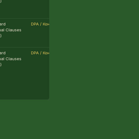
)
ard
DPA / Конфіденційність
ual Clauses
)
ard
DPA / Конфіденційність
ual Clauses
)