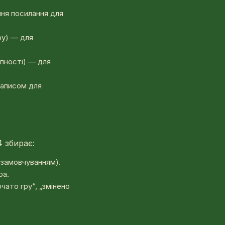
ння посилання для
ру) — для
пності) — для
записом для
4 збирає:
 замовчуванням).
ра.
очато гру“, „змінено