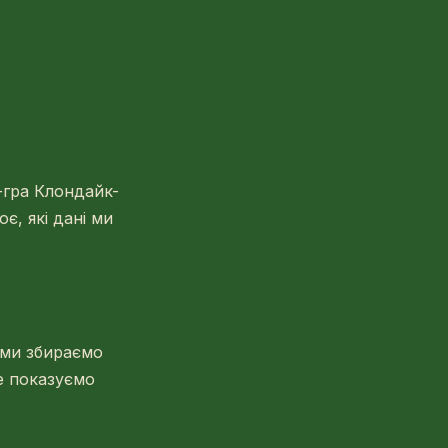
н-гра Клондайк-
є, які дані ми
 ми збираємо
не показуємо