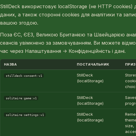
StillDeck використовує localStorage (не HTTP cookies)
даних, а також сторонні cookies для аналітики та запис
вашою згодою.
Поза ЄС, ЄЕЗ, Великою Британією та Швейцарією анал
сеансів увімкнено за замовчуванням. Ви можете відмо
час через Налаштування → Конфіденційність і дані.
НАЗВА
ПОСТАЧАЛЬНИК
ПРИЗ
StillDeck
Store
stilldeck:consent:v1
(localStorage)
cooki
choic
StillDeck
Saves
solitaire:game:v1
(localStorage)
prog
StillDeck
Reme
solitaire:settings:v1
(localStorage)
theme
size,
access