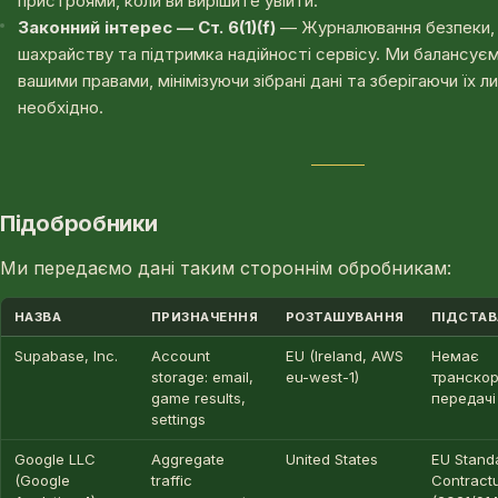
пристроями, коли ви вирішите увійти.
Законний інтерес — Ст. 6(1)(f)
— Журналювання безпеки, 
шахрайству та підтримка надійності сервісу. Ми балансуєм
вашими правами, мінімізуючи зібрані дані та зберігаючи їх л
необхідно.
Підобробники
Ми передаємо дані таким стороннім обробникам:
НАЗВА
ПРИЗНАЧЕННЯ
РОЗТАШУВАННЯ
ПІДСТАВ
Supabase, Inc.
Account
EU (Ireland, AWS
Немає
storage: email,
eu-west-1)
транскор
game results,
передачі
settings
Google LLC
Aggregate
United States
EU Stand
(Google
traffic
Contract