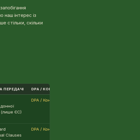
запобігання
о наш інтерес із
ише стільки, скільки
А ПЕРЕДАЧІ
DPA / КОНФІДЕНЦІЙНІСТЬ
DPA / Конфіденційність
донної
 (лише ЄС)
ard
DPA / Конфіденційність
ual Clauses