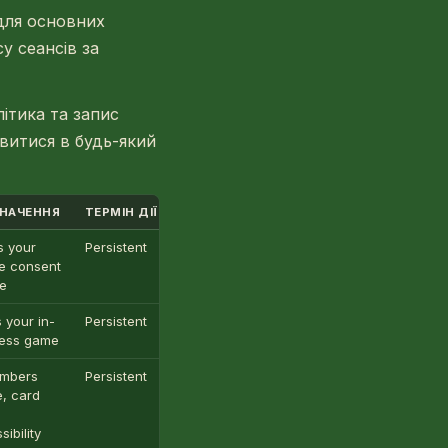
 для основних
у сеансів за
ітика та запис
витися в будь-який
НАЧЕННЯ
ТЕРМІН ДІЇ
КАТЕГОРІЯ
s your
Persistent
Основні
e consent
e
 your in-
Persistent
Основні
ress game
mbers
Persistent
Основні
, card
ibility