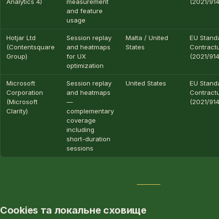
Analytics 4)
measurement
(2021/914
and feature
usage
Hotjar Ltd
Session replay
Malta / United
EU Stand
(Contentsquare
and heatmaps
States
Contract
Group)
for UX
(2021/914
optimization
Microsoft
Session replay
United States
EU Stand
Corporation
and heatmaps
Contract
(Microsoft
—
(2021/914
Clarity)
complementary
coverage
including
short-duration
sessions
Cookies та локальне сховище