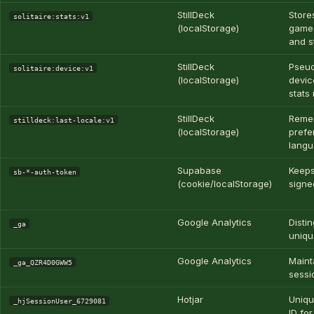
StillDeck
Store
solitaire:stats:v1
(localStorage)
game 
and s
StillDeck
Pseu
solitaire:device:v1
(localStorage)
devic
stats
StillDeck
Reme
stilldeck:last-locale:v1
(localStorage)
prefe
lang
Supabase
Keep
sb-*-auth-token
(cookie/localStorage)
signe
Google Analytics
Disti
_ga
uniqu
Google Analytics
Maint
_ga_QZR4D0GWW5
sessi
Hotjar
Uniqu
_hjSessionUser_6729081
ID fo