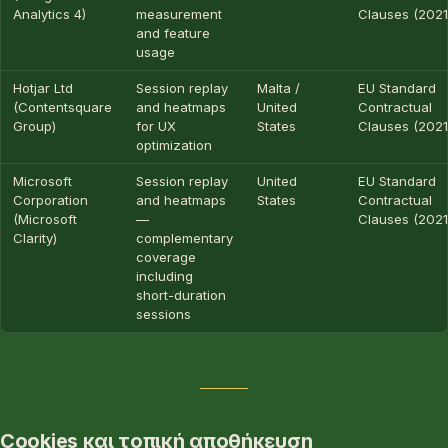
Analytics 4)
measurement
Clauses (2021
and feature
usage
Hotjar Ltd
Session replay
Malta /
EU Standard
(Contentsquare
and heatmaps
United
Contractual
Group)
for UX
States
Clauses (2021
optimization
Microsoft
Session replay
United
EU Standard
Corporation
and heatmaps
States
Contractual
(Microsoft
—
Clauses (2021
Clarity)
complementary
coverage
including
short-duration
sessions
Cookies και τοπική αποθήκευση