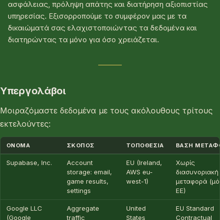
ασφάλειας, πρόληψη απάτης και διατήρηση αξιοπιστίας
υπηρεσίας. Εξισορροπούμε το συμφέρον μας με τα
δικαιώματά σας ελαχιστοποιώντας τα δεδομένα και
διατηρώντας τα μόνο για όσο χρειάζεται.
Υπεργολάβοι
Μοιραζόμαστε δεδομένα με τους ακόλουθους τρίτους
εκτελούντες:
ΌΝΟΜΑ
ΣΚΟΠΌΣ
ΤΟΠΟΘΕΣΊΑ
ΒΆΣΗ ΜΕΤΑΦ
Supabase, Inc.
Account
EU (Ireland,
Χωρίς
storage: email,
AWS eu-
διασυνοριακή
game results,
west-1)
μεταφορά (μό
settings
ΕΕ)
Google LLC
Aggregate
United
EU Standard
(Google
traffic
States
Contractual