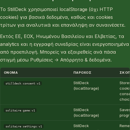
Το StillDeck χρησιμοποιεί localStorage (όχι HTTP
cookies) για βασικά δεδομένα, καθώς και cookies
τρίτων για αναλυτικά και επανάληψη αν συναινέσετε.
Εκτός ΕΕ, ΕΟΧ, Ηνωμένου Βασιλείου και Ελβετίας, τα
analytics και η εγγραφή συνεδρίας είναι ενεργοποιημένα
από προεπιλογή. Μπορείς να εξαιρεθείς ανά πάσα
στιγμή μέσω Ρυθμίσεις → Απόρρητο & δεδομένα.
ΌΝΟΜΑ
ΠΆΡΟΧΟΣ
ΣΚΟ
StillDeck
Store
stilldeck:consent:v1
(localStorage)
cooki
cons
choic
StillDeck
Saves
solitaire:game:v1
(localStorage)
prog
StillDeck
Reme
solitaire:settings:v1