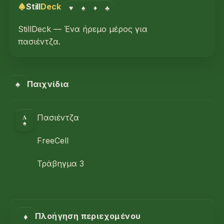
Still
Deck
♥
♠
♦
♣
StillDeck — Ένα ήρεμο μέρος για
πασιέντζα.
♠
Παιχνίδια
A
Πασιέντζα
♠
FreeCell
Τράβηγμα 3
♦
Πλοήγηση περιεχομένου