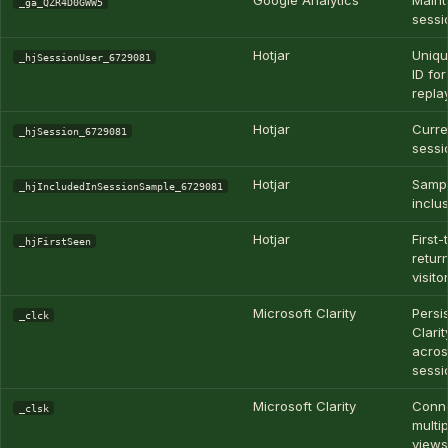
Google Analytics
Maint
_ga_QZR4D0GWW5
sessi
Hotjar
Uniqu
_hjSessionUser_6729081
ID fo
repla
Hotjar
Curre
_hjSession_6729081
sessi
Hotjar
Samp
_hjIncludedInSessionSample_6729081
inclus
Hotjar
First-
_hjFirstSeen
retur
visito
Microsoft Clarity
Persi
_clck
Clarit
acros
sessi
Microsoft Clarity
Conn
_clsk
multi
views