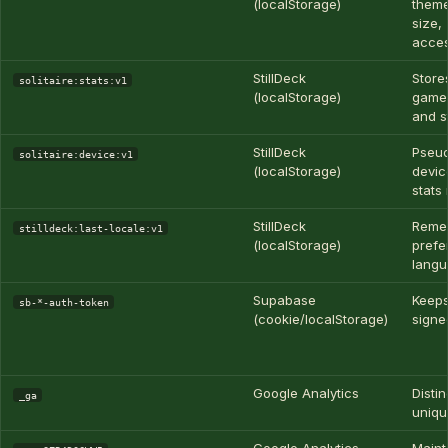
(localStorage)
theme
size,
access
StillDeck
Store
solitaire:stats:v1
(localStorage)
game 
and s
StillDeck
Pseu
solitaire:device:v1
(localStorage)
devic
stats
StillDeck
Reme
stilldeck:last-locale:v1
(localStorage)
prefe
lang
Supabase
Keep
sb-*-auth-token
(cookie/localStorage)
signe
Google Analytics
Disti
_ga
uniqu